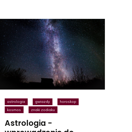
astrologia
gwiazdy
horoskop
kosmos
znaki zodiaku
Astrologia -