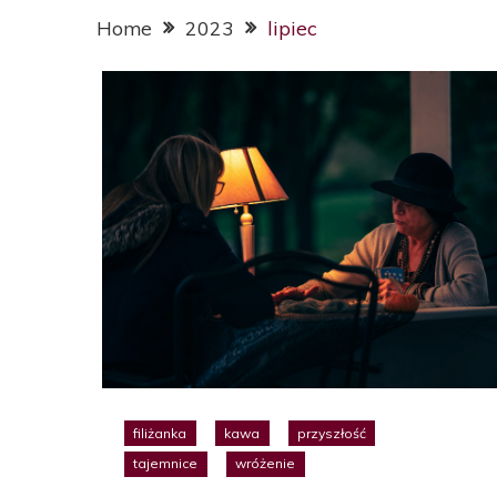
Home
2023
lipiec
filiżanka
kawa
przyszłość
tajemnice
wróżenie