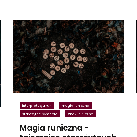
interpretacja run
magia runiczna
starożytne symbole
znaki runiczne
Magia runiczna -