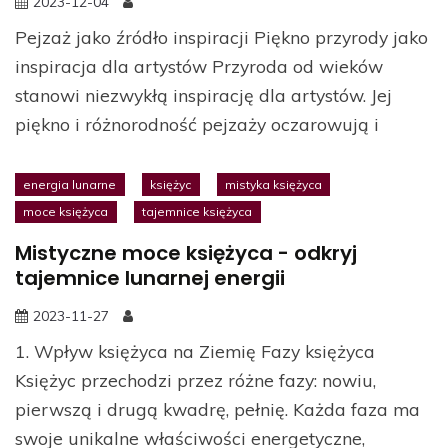
2023-12-04
Pejzaż jako źródło inspiracji Piękno przyrody jako
inspiracja dla artystów Przyroda od wieków
stanowi niezwykłą inspirację dla artystów. Jej
piękno i różnorodność pejzaży oczarowują i
energia lunarne
księżyc
mistyka księżyca
moce księżyca
tajemnice księżyca
Mistyczne moce księżyca - odkryj
tajemnice lunarnej energii
2023-11-27
1. Wpływ księżyca na Ziemię Fazy księżyca
Księżyc przechodzi przez różne fazy: nowiu,
pierwszą i drugą kwadrę, pełnię. Każda faza ma
swoje unikalne właściwości energetyczne,