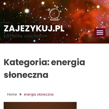
Skip
to
content
ZAJEZYKUJ.PL
Kamienie szlachetne
Kategoria:
energia
słoneczna
Home
energia słoneczna