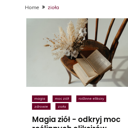
Home
zioła
magia
moc ziół
roślinne eliksiry
zdrowie
zioła
Magia ziół - odkryj moc