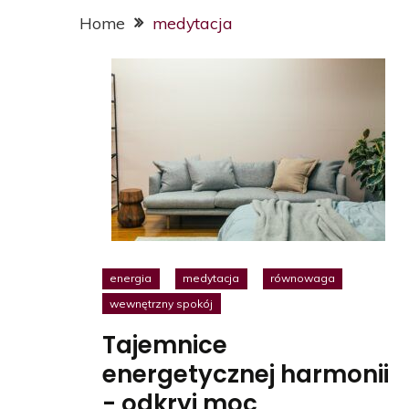
Home
medytacja
energia
medytacja
równowaga
wewnętrzny spokój
Tajemnice
energetycznej harmonii
- odkryj moc