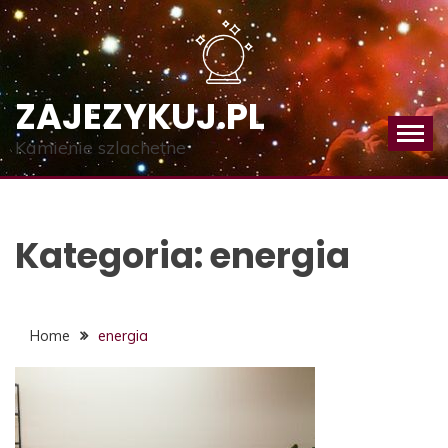
Skip
to
content
ZAJEZYKUJ.PL
Kamienie szlachetne
Kategoria:
energia
Home
energia