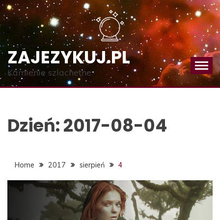
Skip
to
content
ZAJEZYKUJ.PL
Kamienie szlachetne
Dzień:
2017-08-04
Home
2017
sierpień
4