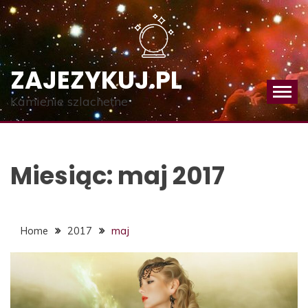
Skip
to
content
ZAJEZYKUJ.PL
Kamienie szlachetne
Miesiąc:
maj 2017
Home
2017
maj