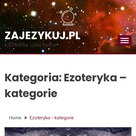
Skip
to
content
ZAJEZYKUJ.PL
Kamienie szlachetne
Kategoria:
Ezoteryka –
kategorie
Home
Ezoteryka – kategorie