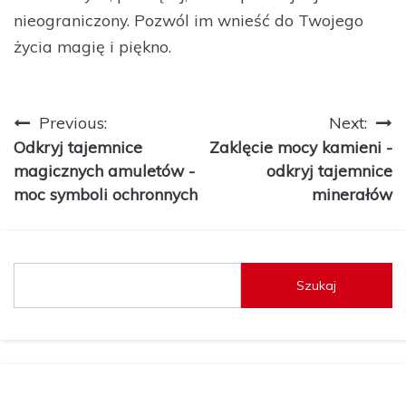
nieograniczony. Pozwól im wnieść do Twojego
życia magię i piękno.
Nawigacja
Previous:
Next:
Odkryj tajemnice
Zaklęcie mocy kamieni -
wpisu
magicznych amuletów -
odkryj tajemnice
moc symboli ochronnych
minerałów
Szukaj